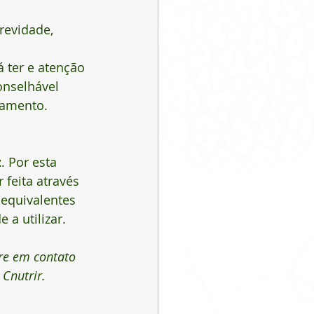
revidade, 
á ter e atenção 
onselhável 
tamento.
z
. Por esta 
feita através 
 equivalentes 
a utilizar.  
re em contato 
 Cnutrir.