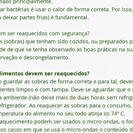
mãos principalmente.
ar bactérias é usar o calor de forma correta. Por isso
deixar partes frias) é fundamental.
em ser reaquecidos com segurança?
s (sobras) que tenham sido cozidos, ou preparados p
de de que se tenha observado as boas práticas na su
ervação e descongelamento.
limentos devem ser reaquecidos?
io guardar as sobras de forma correta e para tal, deve
ientes limpos e com tampa. Deve-se aguardar que o
a ambiente (não deixe mais de duas horas sem refrig
efrigerador. Ao reaquecer as sobras para o consumo,
peratura do alimento no seu todo atinja os 74º C.
eaquecimento podem ser usados o micro-ondas, o for
Nos casos em que se usa o micro-ondas o conteúdo d