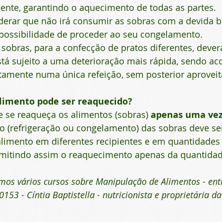
nte, garantindo o aquecimento de todas as partes.
derar que não irá consumir as sobras com a devida b
possibilidade de proceder ao seu congelamento.
s sobras, para a confecção de pratos diferentes, dever
tá sujeito a uma deterioração mais rápida, sendo ac
amente numa única refeição, sem posterior aprovei
limento pode ser reaquecido?
 se reaqueça os alimentos (sobras) 
apenas uma ve
o (refrigeração ou congelamento) das sobras deve ser 
alimento em diferentes recipientes e em quantidades
mitindo assim o reaquecimento apenas da quantidade 
mos vários cursos sobre Manipulação de Alimentos - ent
153 - Cíntia Baptistella - nutricionista e proprietária da