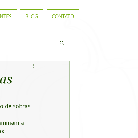
ENTES
BLOG
CONTATO
 as
o de sobras 
taminam a 
as 