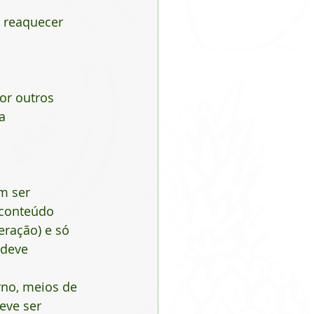
, reaquecer 
or outros 
a 
m ser 
 conteúdo 
eração) e só 
 deve 
no, meios de 
eve ser 