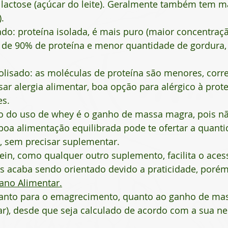
lactose (açúcar do leite). Geralmente também tem ma
.
ado: proteína isolada, é mais puro (maior concentraç
a de 90% de proteína e menor quantidade de gordura, 
rolisado: as moléculas de proteína são menores, cor
ar alergia alimentar, boa opção para alérgico à proteí
es.
o do uso de whey é o ganho de massa magra, pois não
boa alimentação equilibrada pode te ofertar a quanti
, sem precisar suplementar. 
in, como qualquer outro suplemento, facilita o aces
s acaba sendo orientado devido a praticidade, porém
ano Alimentar.
tanto para o emagrecimento, quanto ao ganho de ma
ar), desde que seja calculado de acordo com a sua n