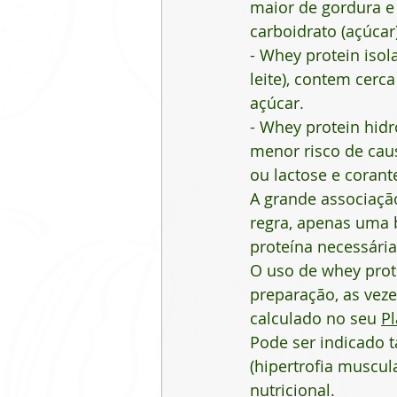
maior de gordura e 
carboidrato (açúcar)
- Whey protein isol
leite), contem cerc
açúcar.
- Whey protein hid
menor risco de caus
ou lactose e corant
A grande associaçã
regra, apenas uma 
proteína necessária
O uso de whey prote
preparação, as veze
calculado no seu 
Pl
Pode ser indicado 
(hipertrofia muscul
nutricional.