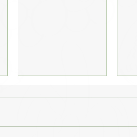
Botulismo
Enve