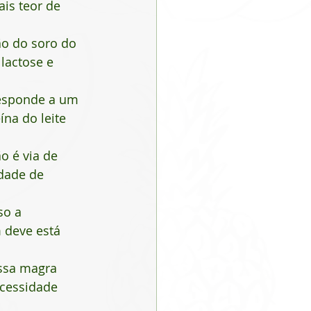
is teor de 
ão do soro do 
lactose e 
responde a um 
na do leite 
 é via de 
dade de 
so a 
 deve está 
ssa magra 
ecessidade 